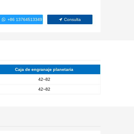
WindlassesJacks (Hydraulic,
Screw)Lifting Pulleys, Slings,
Balance
+86 13764513349
Consulta
Caja de engranaje planetaria
42~82
42~82