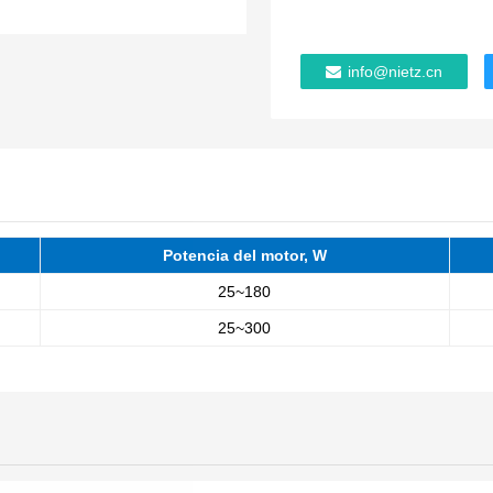
info@nietz.cn
Potencia del motor, W
25~180
25~300