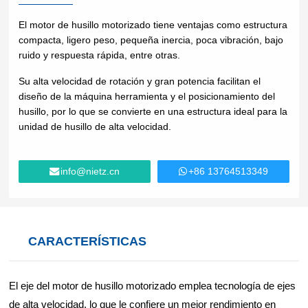
Lifting
inyección
Descargar
Lifting
transportadores
de
Equipmen
El motor de husillo motorizado tiene ventajas como estructura
Componentes de Control
plástico
t used for
compacta, ligero peso, pequeña inercia, poca vibración, bajo
Preguntas frecuentes
vertical
Trabajo
Electrónica de potencia
ruido y respuesta rápida, entre otras.
Vidrio y
Energía
lifting and
de
cerámica
eólica
Su alta velocidad de rotación y gran potencia facilitan el
horizontal
metales
Red industrial
diseño de la máquina herramienta y el posicionamiento del
transport
High
husillo, por lo que se convierte en una estructura ideal para la
of heavy
Volume
Productos
Alambre
unidad de husillo de alta velocidad.
objects in
Low
químicos
y cables
factories,
Speed
constructi
Fans
info@nietz.cn
+86 13764513349
on sites,
Hierro y
Petróleo
Gruas
ports, and
acero
y gas
warehous
Maquinaria
es:I. Light
Generación
Máquinas-
de
and Small
de energía
herramienta
CARACTERÍSTICAS
propósito
Lifting
eléctrica
CNC
específico
Equipmen
Cemento
Agua y
tElectric
Compresores
El eje del motor de husillo motorizado emplea tecnología de ejes
y
aguas
HoistsHan
de aire
de alta velocidad, lo que le confiere un mejor rendimiento en
agregados
residuales