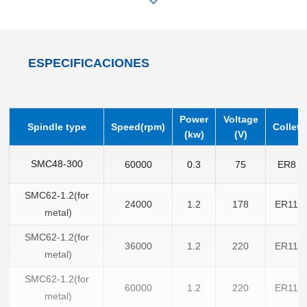
la velocidad, así como permitir una parada rápida en el ángulo
requerido, con un amplio rango de regulación de velocidad.
Potencia constante a alta velocidad y torque constante a baja
ESPECIFICACIONES
velocidad.
Su estructura compacta y bajo peso contribuyen a la
Power
Voltage
reducción de costos.
Spindle type
Speed(rpm)
Collet
(kw)
(V)
SMC48-300
60000
0.3
75
ER8
SMC62-1.2(for
24000
1.2
178
ER11
metal)
SMC62-1.2(for
36000
1.2
220
ER11
metal)
SMC62-1.2(for
60000
1.2
220
ER11
metal)