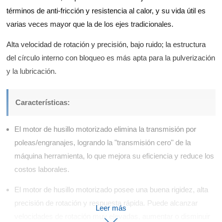
d Chain
términos de anti-fricción y resistencia al calor, y su vida útil es
Hoists/Lev
Caucho
Vehículos
er
Impresión
y
varias veces mayor que la de los ejes tradicionales.
eléctricos
HoistsElec
plásticos
tric
Alta velocidad de rotación y precisión, bajo ruido; la estructura
Ascensores
Winches,
del círculo interno con bloqueo es más apta para la pulverización
y escaleras
Windlasse
mecánicas
y la lubricación.
sJacks
(Hydraulic
,
Características:
Screw)Lifti
ng
El motor de husillo motorizado elimina la transmisión por
Pulleys,
poleas/engranajes, logrando la "transmisión cero" de la
Slings,
Balance
máquina herramienta, lo que mejora su eficiencia y reduce los
costos laborales.
El motor de husillo motorizado posee una buena rigidez, alta
precisión de rotación y respuesta rápida. Puede alcanzar
Leer más
velocidades de rotación muy elevadas, aumentar o disminuir