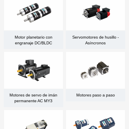
ATC
125TD11/18Z7.5B
11000
7.5
380
BT30
ATC
Motor planetario con
Servomotores de husillo -
engranaje DC/BLDC
Asíncronos
Motores de servo de imán
Motores paso a paso
permanente AC MY3