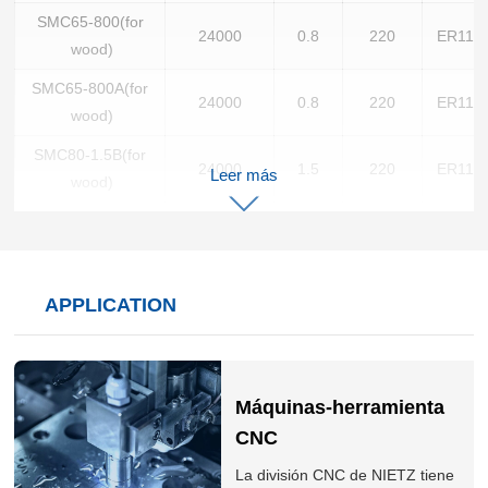
SMC65-800(for
24000
0.8
220
ER11
wood)
SMC65-800A(for
24000
0.8
220
ER11
wood)
SMC80-1.5B(for
24000
1.5
220
ER11
Leer más
wood)
SMC80-1.5(for
24000
1.5
220
ER16
wood)
SMC80-2.2B(for
24000
2.2
220
ER20
APPLICATION
wood)
SMC80-2.2B-4(for
24000
2.2
220
ER20
wood)
Máquinas-herramienta
SMC100-2.2(for
24000
2.2
220
ER20
CNC
wood)
La división CNC de NIETZ tiene
SMC100-3（for