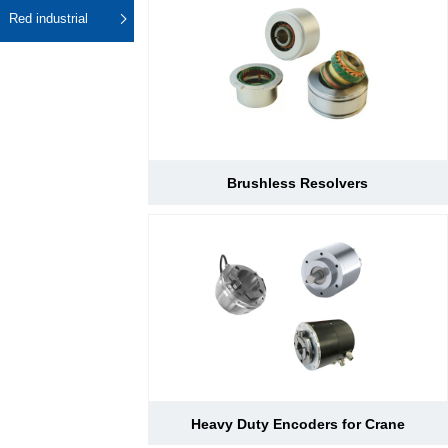
d Chain
Red industrial
Hoists/Lev
Caucho
Vehículos
er
Impresión
y
eléctricos
HoistsElec
plásticos
tric
Ascensores
Winches,
y escaleras
Windlasse
mecánicas
sJacks
(Hydraulic
Brushless Resolvers
,
Screw)Lifti
ng
Pulleys,
Slings,
Balance
Heavy Duty Encoders for Crane