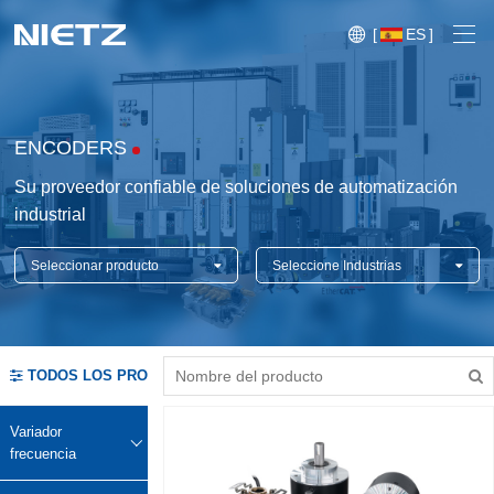
[
ES
]
ENCODERS
Su proveedor confiable de soluciones de automatización
industrial
Variador frecuencia
Seleccionar producto
Seleccione Industrias
Control de movimiento
{/pboot:sort}
Arrancadores suaves
Blog
TODOS LOS PRODUCTOS
Motores
Exposición
Servicios técnicos
Variador
Transmisión de Potencia Mecánica
Sistema
frecuencia
Caso
Crane,
de
Sensores
Crane,
Sistema de