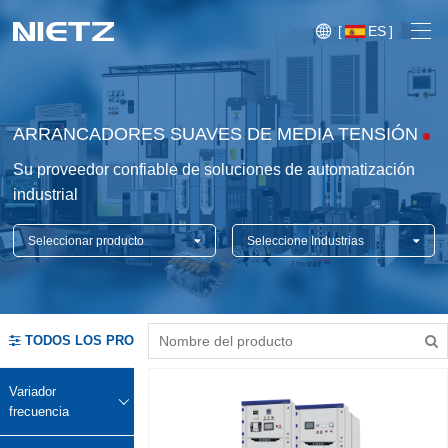
[
ES
]
ARRANCADORES SUAVES DE MEDIA TENSIÓN
Su proveedor confiable de soluciones de automatización
industrial
Variador frecuencia
Seleccionar producto
Seleccione Industrias
Control de movimiento
{/pboot:sort}
Arrancadores suaves
Blog
TODOS LOS PRODUCTOS
Motores
Exposición
Servicios técnicos
Variador
Transmisión de Potencia Mecánica
Sistema
frecuencia
Caso
Crane,
de
Sensores
Crane,
Sistema de