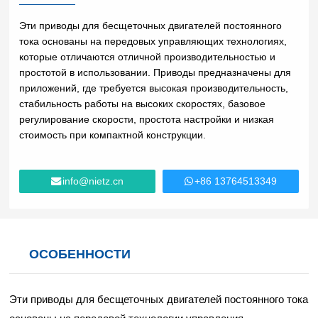
Lifting
давлением
Загрузки
Equipmen
Стекло и
Эти приводы для бесщеточных двигателей постоянного
Компоненты Управления
Металлообработка
Ветроэнергетика
t used for
керамика
тока основаны на передовых управляющих технологиях,
Часто задаваемые вопросы
vertical
Качество Электроэнергии
которые отличаются отличной производительностью и
High
lifting and
простотой в использовании. Приводы предназначены для
Провода
Volume
Химические
horizontal
Промышленные Коммуникации
приложений, где требуется высокая производительность,
и
Low
вещества
transport
стабильность работы на высоких скоростях, базовое
кабели
Speed
of heavy
регулирование скорости, простота настройки и низкая
Fans
objects in
стоимость при компактной конструкции.
Железо
Нефть и
Краны
factories,
и сталь
газ
constructi
Производство
Специальное
Станки
on sites,
info@nietz.cn
+86 13764513349
электроэнергии
оборудование
с ЧПУ
ports, and
Вода и
warehous
Цемент и
Воздухосжимители
сточные
es:I. Light
заполнители
воды
and Small
ОСОБЕННОСТИ
Lifting
Резина и
Печать
Электромобили
Equipmen
пластмассы
tElectric
Лифты и
Эти приводы для бесщеточных двигателей постоянного тока
HoistsHan
эскалаторы