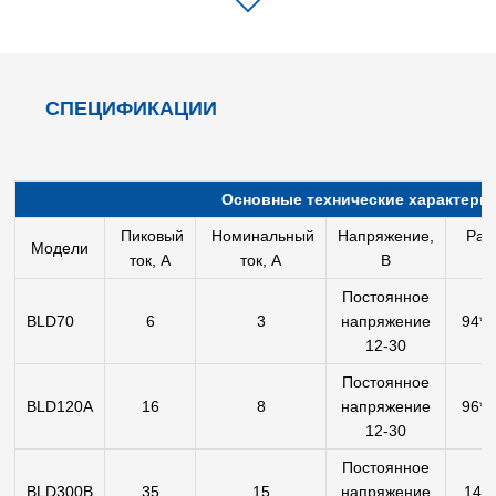
— многорежимный выбор
С функциями защиты от перетока, пере напряжения,
недостаточного напряжения и ошибок Холла
СПЕЦИФИКАЦИИ
Основные технические характери
Пиковый
Номинальный
Напряжение,
Раз
Модели
ток, А
ток, А
В
Постоянное
BLD70
6
3
напряжение
94*5
12-30
Постоянное
BLD120A
16
8
напряжение
96*6
12-30
Постоянное
BLD300B
35
15
напряжение
143