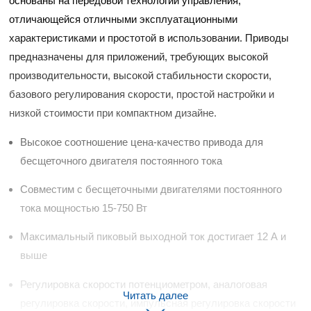
основаны на передовой технологии управления,
d Chain
Hoists/Lev
отличающейся отличными эксплуатационными
er
характеристиками и простотой в использовании. Приводы
HoistsElec
предназначены для приложений, требующих высокой
tric
производительности, высокой стабильности скорости,
Winches,
Windlasse
базового регулирования скорости, простой настройки и
sJacks
низкой стоимости при компактном дизайне.
(Hydraulic
,
Высокое соотношение цена-качество привода для
Screw)Lifti
бесщеточного двигателя постоянного тока
ng
Pulleys,
Совместим с бесщеточными двигателями постоянного
Slings,
тока мощностью 15-750 Вт
Balance
Максимальный пиковый выходной ток достигает 12 А и
выше
Регулировка скорости потенциометром, аналоговая
Читать далее
регулировка скорости, импульсная регулировка скорости