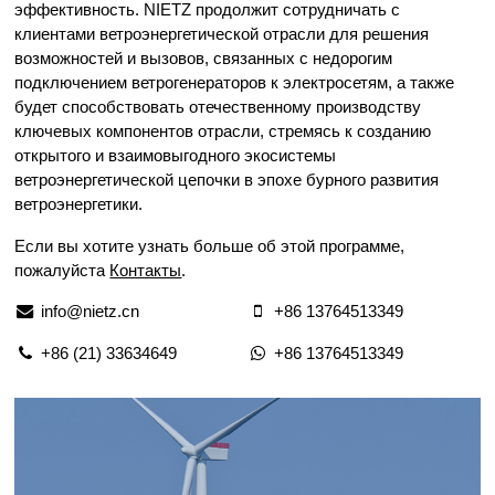
Lifting
давлением
эффективность. NIETZ продолжит сотрудничать с
Загрузки
клиентами ветроэнергетической отрасли для решения
Equipmen
Стекло и
Компоненты Управления
Металлообработка
Ветроэнергетика
возможностей и вызовов, связанных с недорогим
t used for
керамика
Часто задаваемые вопросы
подключением ветрогенераторов к электросетям, а также
vertical
Качество Электроэнергии
High
будет способствовать отечественному производству
lifting and
Провода
Volume
Химические
ключевых компонентов отрасли, стремясь к созданию
horizontal
Промышленные Коммуникации
и
Low
вещества
открытого и взаимовыгодного экосистемы
transport
кабели
Speed
ветроэнергетической цепочки в эпохе бурного развития
of heavy
Fans
ветроэнергетики.
objects in
Железо
Нефть и
Краны
factories,
и сталь
газ
Если вы хотите узнать больше об этой программе,
constructi
пожалуйста
Контакты
.
Производство
Специальное
Станки
on sites,
электроэнергии
оборудование
с ЧПУ
ports, and
info@nietz.cn
+86 13764513349
Вода и
warehous
Цемент и
Воздухосжимители
сточные
es:I. Light
+86 (21) 33634649
+86 13764513349
заполнители
воды
and Small
Lifting
Резина и
Печать
Электромобили
Equipmen
пластмассы
tElectric
Лифты и
HoistsHan
эскалаторы