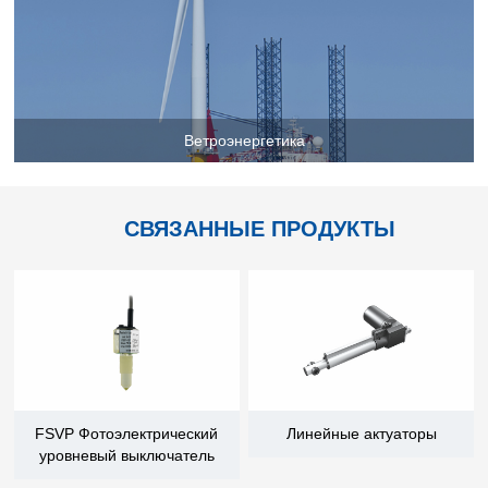
d Chain
Hoists/Lev
er
HoistsElec
tric
Winches,
Ветроэнергетика
Windlasse
sJacks
(Hydraulic
,
СВЯЗАННЫЕ ПРОДУКТЫ
Screw)Lifti
ng
Pulleys,
Slings,
Balance
FSVP Фотоэлектрический
Линейные актуаторы
уровневый выключатель