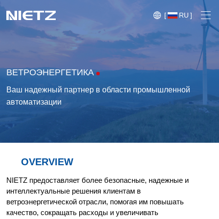
[
RU
]
ВЕТРОЭНЕРГЕТИКА
Ваш надежный партнер в области промышленной
автоматизации
Частотные Преобразователи
Контроллеры, Сервоприводы, Драйверы
Устройства Плавного Пуска
OVERVIEW
Блог
Электродвигатели
Выставки
NIETZ предоставляет более безопасные, надежные и
Технические услуги
интеллектуальные решения клиентам в
Механическая Передача
Системы
ветроэнергетической отрасли, помогая им повышать
Кейсы
Crane,
Конвейерные
Crane,
литья под
качество, сокращать расходы и увеличивать
Датчики
Lifting
системы